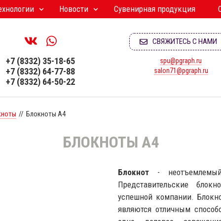
ехнологии
Новости
Сувенирная продукция
СВЯЖИТЕСЬ С НАМИ
+7 (8332) 35-18-65
spu@pgraph.ru
+7 (8332) 64-77-88
salon71@pgraph.ru
+7 (8332) 64-50-22
кноты
//
Блокноты А4
БЛОКНОТЫ А4
Блокнот
- неотъемлемый 
Представительские блок
успешной компании. Блокн
являются отличным способ