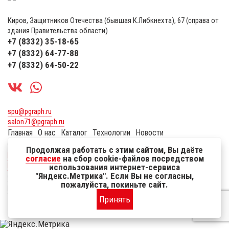
Киров, Защитников Отечества (бывшая К.Либкнехта), 67 (справа от
здания Правительства области)
+7 (8332) 35-18-65
+7 (8332) 64-77-88
+7 (8332) 64-50-22
spu@pgraph.ru
salon71@pgraph.ru
Главная
О нас
Каталог
Технологии
Новости
Сувенирная продукция
Оплата и доставка
Контакты
Продолжая работать с этим сайтом, Вы даёте
Политика по защите персональных данных пользователей
согласие
на сбор cookie-файлов посредством
Реквизиты
использования интернет-сервиса
"Яндекс.Метрика". Если Вы не согласны,
Создание сайтов
пожалуйста, покиньте сайт.
EFFECT.SU
Принять