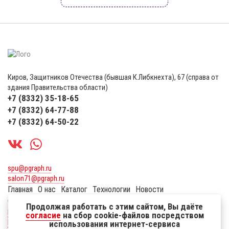
Киров, Защитников Отечества (бывшая К.Либкнехта), 67 (справа от
здания Правительства области)
+7 (8332) 35-18-65
+7 (8332) 64-77-88
+7 (8332) 64-50-22
spu@pgraph.ru
salon71@pgraph.ru
Главная
О нас
Каталог
Технологии
Новости
Сувенирная продукция
Оплата и доставка
Контакты
Продолжая работать с этим сайтом, Вы даёте
Политика по защите персональных данных пользователей
согласие
на сбор cookie-файлов посредством
Реквизиты
использования интернет-сервиса